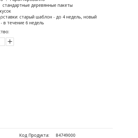
 стандартные деревянные пакеты
кусок
оставки: старый шаблон - до 4 недель, новый
- в течение 6 недель
тво:
Запрос цены
бавить в корзину
Код Продукта:
84749000