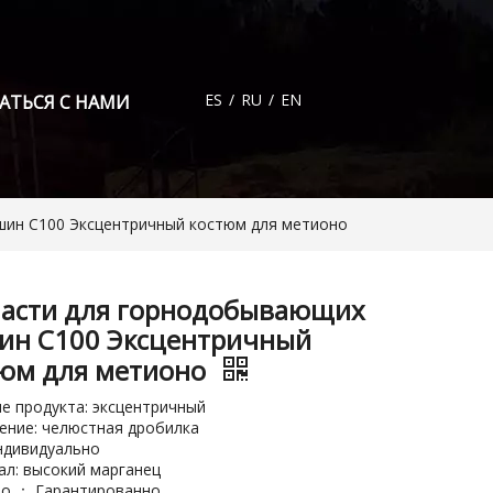
ES
/
RU
/
EN
АТЬСЯ С НАМИ
шин C100 Эксцентричный костюм для метионо
части для горнодобывающих
ин C100 Эксцентричный
юм для метионо
е продукта: эксцентричный
ние: челюстная дробилка
ндивидуально
л: высокий марганец
во ： Гарантированно