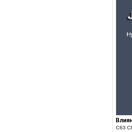
Влиян
C63 C