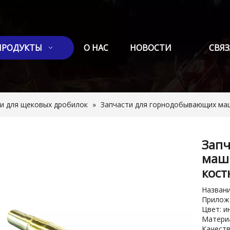
ПРОДУКТЫ
О НАС
НОВОСТИ
СВЯЗ
ти для щековых дробилок
»
Запчасти для горнодобывающих ма
Зап
маш
кост
Названи
Приложе
Цвет: и
Материа
Качест