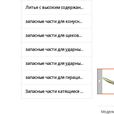
Литье с высоким содержанием хрома
запасные части для конусных дробилок
запасные части для щековых дробилок
запасные части для ударных дробилок
запасные части для ударных дробилок с вертикальным валом
запасные части для гирационных дробилок
Запасные части катящиеся мельницы
Модель