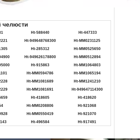
й челюсти
31
Ht-
588440
Ht-
447333
2221
Ht-
949648768300
Ht-
MM0231125
1305
Ht-
285312
Ht-
MM0525650
04900
Ht-
949626178800
Ht-
MM0512894
05000
Ht-
915863
Ht-
MM1064803
1101
Ht-
MM0594786
Ht-
MM1065194
2228
Ht-
MM1081689
Ht-
MM1241210
2229
Ht-
MM1081691
Ht-
949647114300
6659
Ht-
418605
Ht-
418620
54
Ht-
MM0208806
Ht-
921068
0928
Ht-
MM0550419
Ht-
921070
2143
Ht-
496584
Ht-
917491