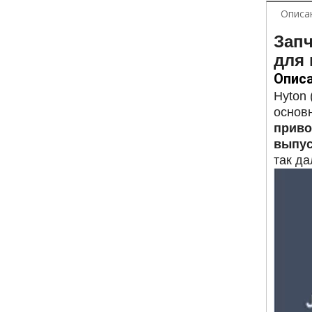
Описа
Зап
для
Описа
Hyton 
основ
приво
выпус
так да