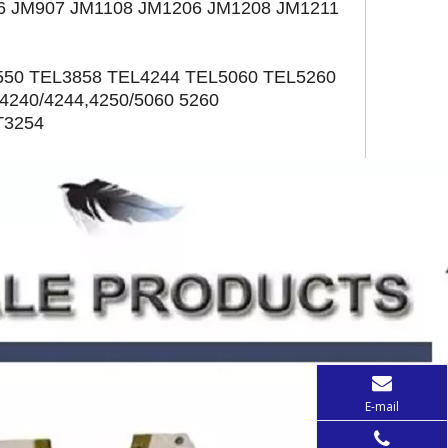
06 JM907 JM1108 JM1206 JM1208 JM1211
L2550 TEL3858 TEL4244 TEL5060 TEL5260
4240/4244,4250/5060 5260
T3254
E-mail