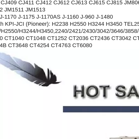
 CJ409 CJ411 CJ412 CJ612 CJ613 CJ615 CJ815 JM8
2 JM1511 JM1513
 J-1170 J-1175 J-1170AS J-1160 J-960 J-1480
ith KPI-JCI (Pioneer): H2238 H2550 H3244 H3450 TE
/H2550/H3244/H3450,2240/2421/2430/3042/3646/3858/
0 CT1040 CT1048 CT1252 CT2036 CT2436 CT3042 C
4B CT3648 CT4254 CT4763 CT6080