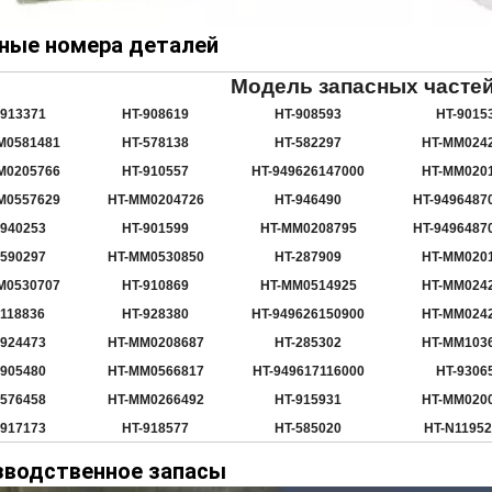
ные номера деталей
Модель запасных часте
-913371
HT-908619
HT-908593
HT-9015
M0581481
HT-578138
HT-582297
HT-MM024
M0205766
HT-910557
HT-949626147000
HT-MM020
M0557629
HT-MM0204726
HT-946490
HT-9496487
-940253
HT-901599
HT-MM0208795
HT-9496487
-590297
HT-MM0530850
HT-287909
HT-MM020
M0530707
HT-910869
HT-MM0514925
HT-MM024
-118836
HT-928380
HT-949626150900
HT-MM024
-924473
HT-MM0208687
HT-285302
HT-MM103
-905480
HT-MM0566817
HT-949617116000
HT-9306
-576458
HT-MM0266492
HT-915931
HT-MM020
-917173
HT-918577
HT-585020
HT-N1195
зводственное запасы