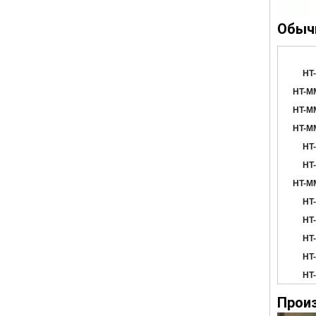
Обыч
HT
HT-M
HT-M
HT-M
HT
HT
HT-M
HT
HT
HT
HT
HT
Прои