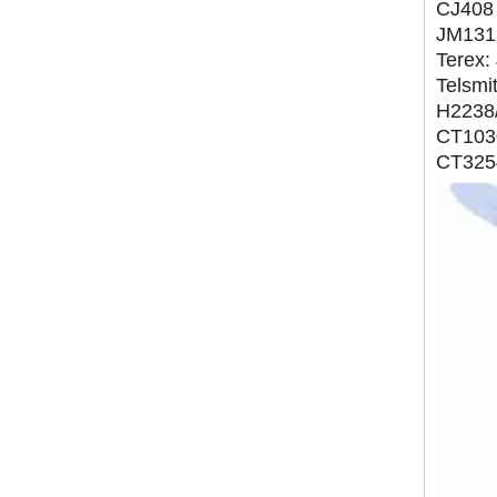
CJ408
JM131
Terex:
Telsm
H2238
CT103
CT325