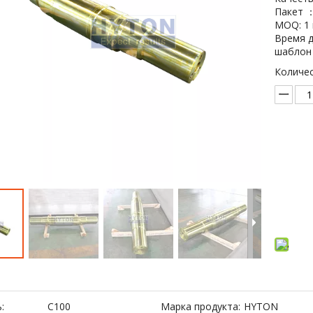
Пакет ：
MOQ: 1 
Время д
шаблон 
Количес
До
:
C100
Марка продукта:
HYTON