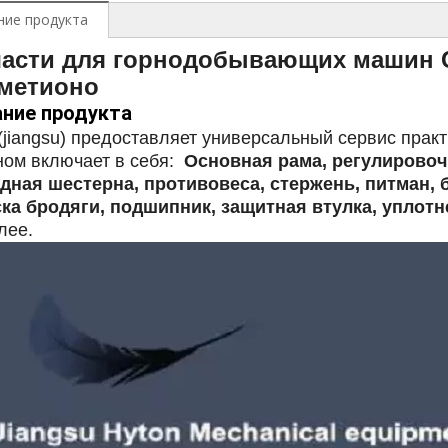
ние продукта
части для горнодобывающих машин 
 метионо
ние продукта
(jiangsu) предоставляет универсальный сервис практ
ном включает в себя:
Основная рама, регулировочн
дная шестерна, противовеса, стержень, питман, 
ка бродяги, подшипник, защитная втулка, уплотн
лее.