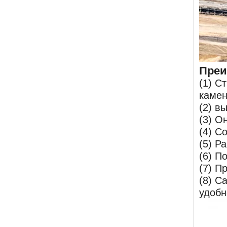
Преи
(1) С
камен
(2) в
(3) О
(4) С
(5) Р
(6) П
(7) П
(8) С
удобн