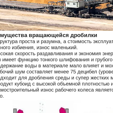
мущества вращающейся дробилки
труктура проста и разумна, а стоимость эксплу
ного избиения, износ маленький.
ысокая скорость раздавливания и экономия эне
н имеет функцию тонкого шлифования и грубог
одержание воды в материале мало влияет и мож
абочий шум составляет менее 75 децибел (уров
одходит для дробления среды и супер жестких 
родукт кубоид с высокой объемной плотностью
амостроительный износ рабочего колеса являе
о.