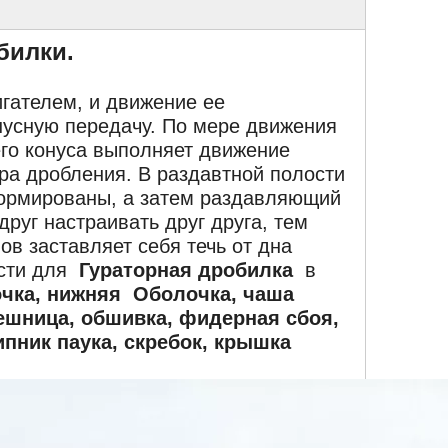
билки.
гателем, и движение ее
нусную передачу. По мере движения
го конуса выполняет движение
ра дробления. В раздавтной полости
ормированы, а затем раздавляющий
руг настраивать друг друга, тем
в заставляет себя течь от дна
асти для
Гураторная дробилка
в
очка, нижняя Оболочка, чаша
лешница, обшивка, фидерная сбоя,
ипник паука, скребок, крышка