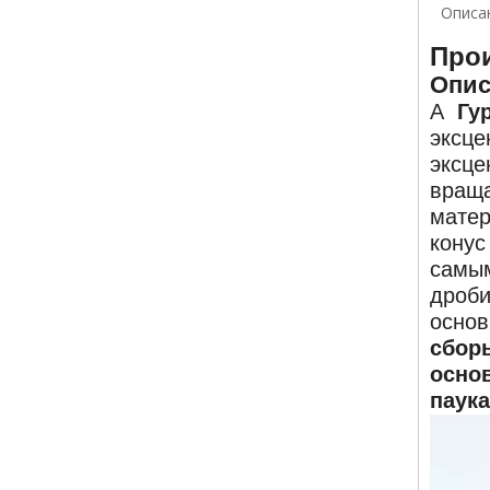
Описа
Про
Опис
А
Гу
эксце
эксце
враща
матер
конус
самым
дроби
основ
сборы
основ
паука