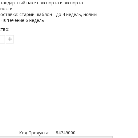
стандартный пакет экспорта и экспорта
сности
оставки: старый шаблон - до 4 недель, новый
- в течение 6 недель
тво:
Запрос цены
бавить в корзину
Код Продукта:
84749000