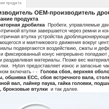
ние продукта
изводитель OEM-производитель дро
ание продукта
раторная дробилка
Пробеги, управляемые дви
нтричной втулки завершается через ремни и ко
нтричная втулка устройства дробляционирующе
ющегося и маятникового движения вокруг цент
иалы подвергаются воздействию, сжаты и деф
 и фиксированный конус непрерывно попадают д
 раздавливая материалы. Позже вес материало
лки. Hyton предоставляет износ и запасные ч
ном включать - -
Голова сбоя, верхняя обол
, обшивка ECC, сбоя встречного вала, сто
ной вал, лайнер паука, гайка головки, подш
, бронзовые втулки
и так далее.