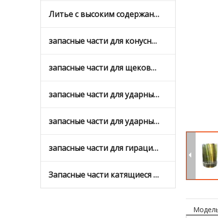
Литье с высоким содержанием хрома
запасные части для конусных дробилок
запасные части для щековых дробилок
запасные части для ударных дробилок
запасные части для ударных дробилок с вертикальным валом
запасные части для гирационных дробилок
Запасные части катящиеся мельницы
Модель