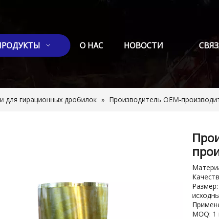
ПРОДУКТЫ
О НАС
НОВОСТИ
СВЯЗ
и для гирационных дробилок
»
Производитель OEM-производит
Прои
прои
Материа
Качеств
Размер:
исходн
Примене
MOQ: 1 