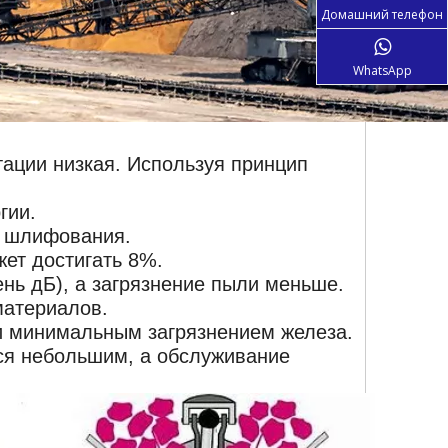
Домашний телефон
WhatsApp
атации низкая. Используя принцип
ргии.
о шлифования.
ет достигать 8%.
ень дБ), а загрязнение пыли меньше.
материалов.
 и минимальным загрязнением железа.
тся небольшим, а обслуживание