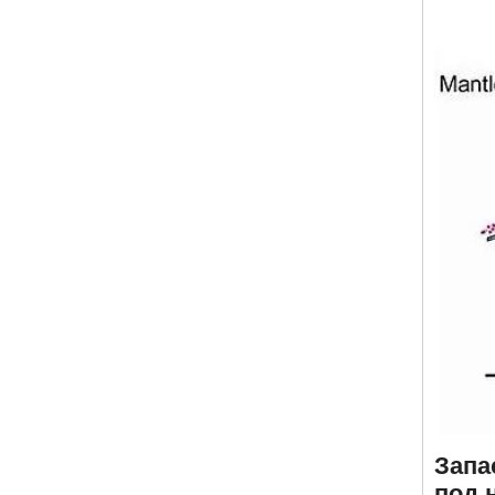
Запа
под 