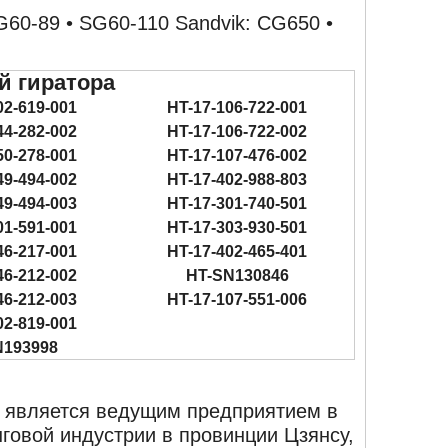
G60-89 • SG60-110 Sandvik: CG650 •
й гиратора
02-619-001
HT-17-106-722-001
44-282-002
HT-17-106-722-002
50-278-001
HT-17-107-476-002
49-494-002
HT-17-402-988-803
49-494-003
HT-17-301-740-501
01-591-001
HT-17-303-930-501
46-217-001
HT-17-402-465-401
46-212-002
HT-SN130846
46-212-003
HT-17-107-551-006
02-819-001
N193998
td является ведущим предприятием в
овой индустрии в провинции Цзянсу,