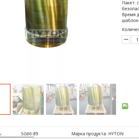
Пакет: 
безопа
Время д
шаблон 
Количес
До
:
SG60-89
Марка продукта:
HYTON