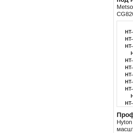
Metso
CG820
HT-
HT-
HT-
HT-
HT-
HT-
HT-
HT-
HT-
Проф
Hyton
масшт