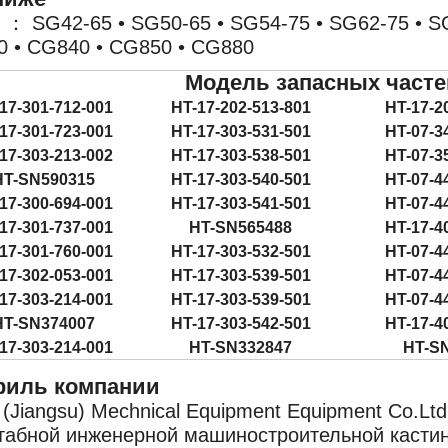
 ： SG42-65 • SG50-65 • SG54-75 • SG62-75 • S
 • CG840 • CG850 • CG880
Модель запасных часте
17-301-712-001
HT-17-202-513-801
HT-17-2
17-301-723-001
HT-17-303-531-501
HT-07-3
17-303-213-002
HT-17-303-538-501
HT-07-3
HT-SN590315
HT-17-303-540-501
HT-07-4
17-300-694-001
HT-17-303-541-501
HT-07-4
17-301-737-001
HT-SN565488
HT-17-4
17-301-760-001
HT-17-303-532-501
HT-07-4
17-302-053-001
HT-17-303-539-501
HT-07-4
17-303-214-001
HT-17-303-539-501
HT-07-4
HT-SN374007
HT-17-303-542-501
HT-17-4
17-303-214-001
HT-SN332847
HT-S
иль компании
 (Jiangsu) Mechnical Equipment Equipment Co.L
абной инженерной машиностроительной кастинг