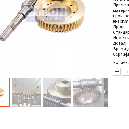
Примени
материа
произво
энергия
Процесс
Стандарт
Номер м
Детали 
Время д
Сертифи
Количес
До