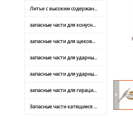
Литье с высоким содержанием хрома
запасные части для конусных дробилок
запасные части для щековых дробилок
запасные части для ударных дробилок
запасные части для ударных дробилок с вертикальным валом
запасные части для гирационных дробилок
Запасные части катящиеся мельницы