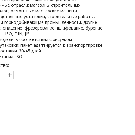
мые отрасли: магазины строительных
лов, ремонтные мастерские машины,
дственные установки, строительные работы,
 и горнодобывающие промышленности, другие
: опадение, фрезерование, шлифование, бурение
: ISO, DIN, JIS
одели: в соответствии с рисунком
упаковки: пакет адаптируется к транспортировке
оставки: 30-45 дней
кация: ISO
тво:
Запрос цены
бавить в корзину