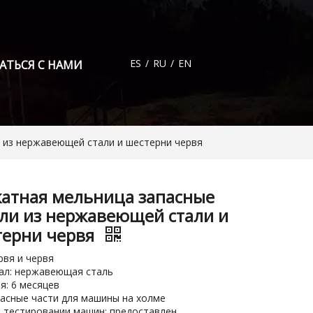
ES
/
RU
/
EN
АТЬСЯ С НАМИ
 из нержавеющей стали и шестерни червя
атная мельница запасные
ли из нержавеющей стали и
терни червя
рвя и червя
ал: нержавеющая сталь
я: 6 месяцев
пасные части для машины на холме
 тестировании машин: предоставлен