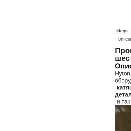
Модель
Описа
Про
шес
Опи
Hyton
обору
катящ
дета
и так