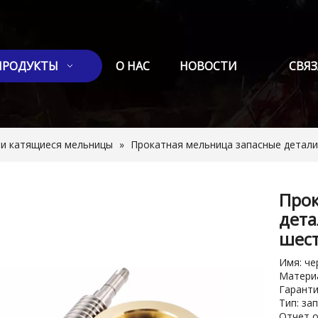
ПРОДУКТЫ
О НАС
НОВОСТИ
СВЯЗ
ти катящиеся мельницы
»
Прокатная мельница запасные детали
Прок
дета
шес
Имя: че
Матери
Гаранти
Тип: за
Отчет о