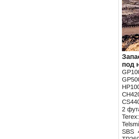
Запа
под 
GP10
GP50
HP10
CH42
CS44
2 фут
Terex
Telsm
SBS 