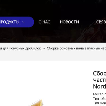
ПРОДУКТЫ
О НАС
НОВОСТИ
СВЯЗ
и для конусных дробилок
»
Сборка основных вала запасные ча
Сбор
част
Nord
Место п
Тип: сб
Тип маш