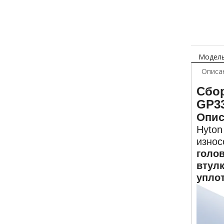
Модель
Описа
Сбор
GP33
Опис
Hyton
износ
голов
втулк
уплот