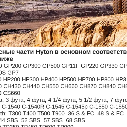
сные части Hyton в основном соответст
ниже
0 GP200 GP300 GP500 GP11F GP220 GP330 G
0S GP7
0 HP200 HP300 HP400 HP500 HP700 HP800 HP3
0 CH430 CH440 CH550 CH660 CH870 CH840 CH
0 CS660
а, 3 фута, 4 фута, 4 1/4 фута, 5 1/2 фута, 7 фут
: C-1540 C-1540R C-1545 C-1545p C-1550 C-155
ith: T300 T400 T500 T900 36 S & FC 48 S & FC
44 SBS 52 SBS 57 SBS 68 SBS