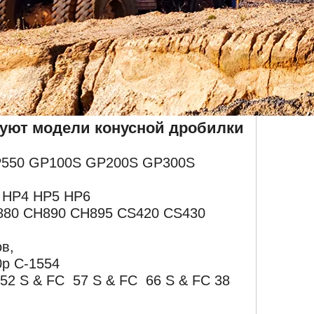
вуют модели конусной дробилки
P550 GP100S GP200S GP300S
 HP4 HP5 HP6
880 CH890 CH895 CS420 CS430
ов,
0p C-1554
 52 S & FC 57 S & FC 66 S & FC 38