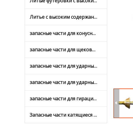
Литые футеровки с высоким содержанием марганца
Литье с высоким содержанием хрома
запасные части для конусных дробилок
запасные части для щековых дробилок
запасные части для ударных дробилок
запасные части для ударных дробилок с вертикальным валом
запасные части для гирационных дробилок
Запасные части катящиеся мельницы