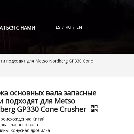
ES
/
RU
/
EN
АТЬСЯ С НАМИ
сти подходят для Metso Nordberg GP330 Cone
ка основных вала запасные
и подходят для Metso
berg GP330 Cone Crusher
роисхождения: Китай
орка главного вала
ины: конусная дробилка