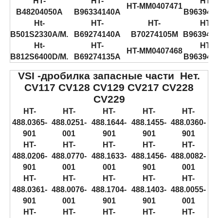
HT-
HT-
HT-
HT-MM0407471
B48204050A
B96334140A
B963940
Ht-
HT-
HT-
HT-
B501S2330A/M.
B69274140A
B70274105M
B963940
Ht-
HT-
HT-
HT-MM0407468
B812S6400D/M.
B69274135A
B963940
VSI -дробилка запасные части
Нет.
CV117 CV128 CV129 CV217 CV228
CV229
HT-
HT-
HT-
HT-
HT-
488.0365-
488.0251-
488.1644-
488.1455-
488.0360-
901
001
901
901
901
HT-
HT-
HT-
HT-
HT-
488.0206-
488.0770-
488.1633-
488.1456-
488.0082-
901
001
001
901
001
HT-
HT-
HT-
HT-
HT-
488.0361-
488.0076-
488.1704-
488.1403-
488.0055-
901
001
901
901
001
HT-
HT-
HT-
HT-
HT-